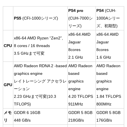
PS4 pro
PS4
(CUH-
PS5
(CFI-1000シリーズ)
(CUH-7000シ
1000Aシリー
リーズ)
ズ、初期型)
x86-64 AMD
x86-64 AMD
x86-64 AMD Ryzen “Zen2”,
Jaguar
Jaguar
CPU
8 cores / 16 threads
8cores
8cores
3.5 GHzまで可変
2.1 GHz
1.6 GHz
AMD Radeon RDNA 2 -based
AMD Radeon
AMD Radeon
graphics engine
based
based
レイトレーシング アクセラレ
graphics
graphics
GPU
ーション
engine
engine
2.23 GHzまで可変(10.3
4.20 TFLOPS
1.84 TFLOPS
TFLOPS)
911MHz
800MHz
メモ
GDDR 6 16GB
GDDR 5 8GB
GDDR 5 8GB
リ
448 GB/s
218GB/s
176GB/s