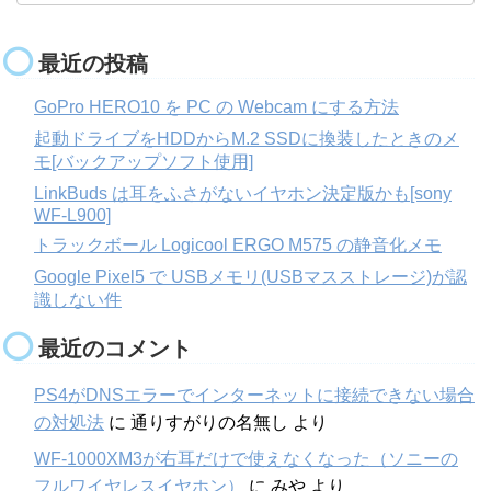
最近の投稿
GoPro HERO10 を PC の Webcam にする方法
起動ドライブをHDDからM.2 SSDに換装したときのメ
モ[バックアップソフト使用]
LinkBuds は耳をふさがないイヤホン決定版かも[sony
WF-L900]
トラックボール Logicool ERGO M575 の静音化メモ
Google Pixel5 で USBメモリ(USBマスストレージ)が認
識しない件
最近のコメント
PS4がDNSエラーでインターネットに接続できない場合
の対処法
に
通りすがりの名無し
より
WF-1000XM3が右耳だけで使えなくなった（ソニーの
フルワイヤレスイヤホン）
に
みや
より