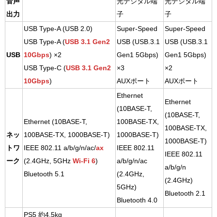
音声
光デジタル端
光デジタル端
出力
子
子
USB Type-A (USB 2.0)
Super-Speed
Super-Speed
USB Type-A (
USB 3.1 Gen2
USB (USB.3.1
USB (USB.3.1
USB
10Gbps
) ×2
Gen1 5Gbps)
Gen1 5Gbps)
USB Type-C (
USB 3.1 Gen2
×3
×2
10Gbps
)
AUXポート
AUXポート
Ethernet
Ethernet
(10BASE-T,
(10BASE-T,
Ethernet (10BASE-T,
100BASE-TX,
100BASE-TX,
ネッ
100BASE-TX, 1000BASE-T)
1000BASE-T)
1000BASE-T)
トワ
IEEE 802.11 a/b/g/n/ac/
ax
IEEE 802.11
IEEE 802.11
ーク
(2.4GHz, 5GHz
Wi-Fi 6
)
a/b/g/n/ac
a/b/g/n
Bluetooth 5.1
(2.4GHz,
(2.4GHz)
5GHz)
Bluetooth 2.1
Bluetooth 4.0
PS5 約4.5kg