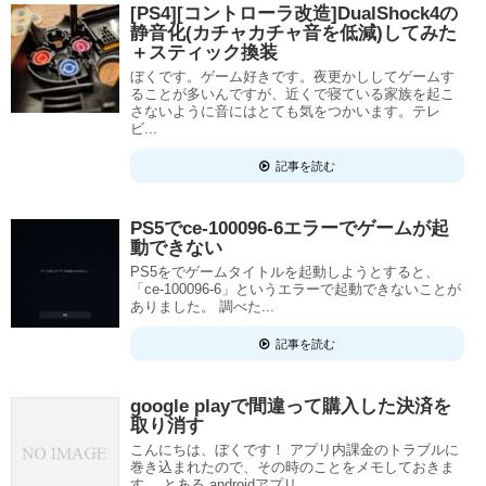
[PS4][コントローラ改造]DualShock4の
静音化(カチャカチャ音を低減)してみた
＋スティック換装
ぼくです。ゲーム好きです。夜更かししてゲームす
ることが多いんですが、近くで寝ている家族を起こ
さないように音にはとても気をつかいます。テレ
ビ...
記事を読む
PS5でce-100096-6エラーでゲームが起
動できない
PS5をでゲームタイトルを起動しようとすると、
「ce-100096-6」というエラーで起動できないことが
ありました。 調べた...
記事を読む
google playで間違って購入した決済を
取り消す
こんにちは、ぼくです！ アプリ内課金のトラブルに
巻き込まれたので、その時のことをメモしておきま
す。 とある androidアプリ...