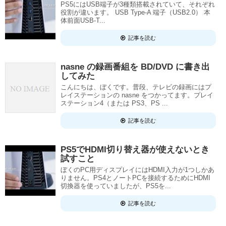
PS5にはUSB端子が3種類搭載されていて、それぞれ
役割が違います。 USB Type-A 端子（USB2.0） 本
体前面USB-T...
記事を読む
nasne の録画番組を BD/DVD に書き出
してみた
こんにちは、ぼくです。普段、テレビの録画にはプ
レイステーションの nasne をつかってます。プレイ
ステーション4（または PS3、PS ...
記事を読む
PS5でHDMI切り替え器が使えないとき
試すこと
ぼくのPC用ディスプレイにはHDMI入力が1つしかあ
りません。PS4とノートPCを接続するためにHDMI
切換器を使っていましたが、PS5を...
記事を読む