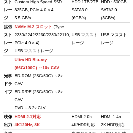
スト
Custom High Speed SSD
HDD 1TB/2TB
HDD : 500GB
レー
825GB, PCIe 4.0 × 4
SATA3.0
SATA2.0
ジ
5.5 GB/s
(6GB/s)
(3GB/s)
拡張
NVMe M.2 スロット
(Type
スト
2230/2242/2260/2280/22110,
USB マススト
USB マススト
レー
PCIe 4.0 × 4)
レージ
レージ
ジ
USB マスストレージ
Ultra HD Blu-ray
(66G/100G) ～10x CAV
光学
BD-ROM (25G/50G) ～8x
ドラ
CAV
イブ
BD-R/RE (25G/50G) ～8x
CAV
DVD ～3.2x CLV
映像
HDMI 2.1対応
HDMI 2.0b
HDMI 1.4a
出力
4K120Hz, 8K
4K/HDR対応
2K HDR対応