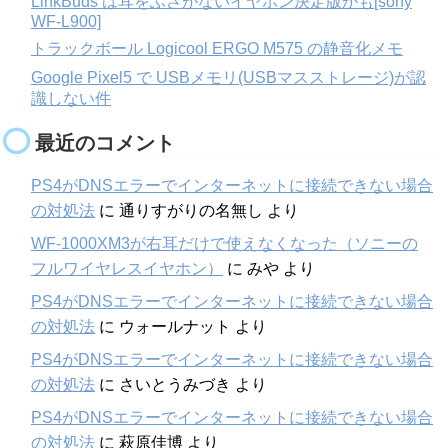
LinkBuds は耳をふさがないイヤホン決定版かも[sony
WF-L900]
トラックボール Logicool ERGO M575 の静音化メモ
Google Pixel5 で USBメモリ(USBマスストレージ)が認
識しない件
最近のコメント
PS4がDNSエラーでインターネットに接続できない場合
の対処法
に
通りすがりの名無し
より
WF-1000XM3が右耳だけで使えなくなった（ソニーの
フルワイヤレスイヤホン）
に
みや
より
PS4がDNSエラーでインターネットに接続できない場合
の対処法
に
ウォールナット
より
PS4がDNSエラーでインターネットに接続できない場合
の対処法
に
さいとうみづき
より
PS4がDNSエラーでインターネットに接続できない場合
の対処法
に
萩原佳博
より