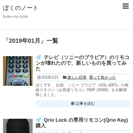
ぼくのノート
boku-no-note
「
2019年01月
」
一覧
テレビ（ソニーのブラビア）のリモコ
ンが壊れたので、新しいものを買ってみ
た
2019/1/21
楽しい日常
,
買って良かった
ぼくです。 以前、ソニー ブラビア（KDL-40F5）の無
線リモコン（お気楽リモコン RMF-JD006）を分解掃
除しました。 ...
記事を読む
Qrio Lock の専用リモコン(Qrio Key)
購入