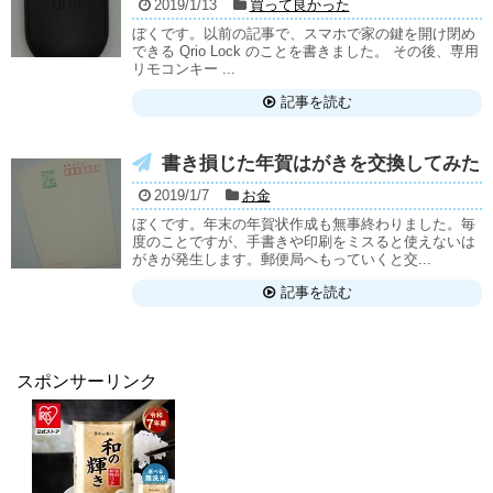
2019/1/13
買って良かった
ぼくです。以前の記事で、スマホで家の鍵を開け閉め
できる Qrio Lock のことを書きました。 その後、専用
リモコンキー ...
記事を読む
書き損じた年賀はがきを交換してみた
2019/1/7
お金
ぼくです。年末の年賀状作成も無事終わりました。毎
度のことですが、手書きや印刷をミスると使えないは
がきが発生します。郵便局へもっていくと交...
記事を読む
スポンサーリンク