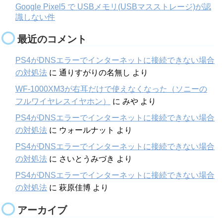
Google Pixel5 で USBメモリ(USBマスストレージ)が認
識しない件
最近のコメント
PS4がDNSエラーでインターネットに接続できない場合
の対処法
に
通りすがりの名無し
より
WF-1000XM3が右耳だけで使えなくなった（ソニーの
フルワイヤレスイヤホン）
に
みや
より
PS4がDNSエラーでインターネットに接続できない場合
の対処法
に
ウォールナット
より
PS4がDNSエラーでインターネットに接続できない場合
の対処法
に
さいとうみづき
より
PS4がDNSエラーでインターネットに接続できない場合
の対処法
に
萩原佳博
より
アーカイブ