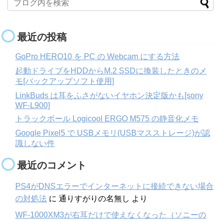
最近の投稿
GoPro HERO10 を PC の Webcam にする方法
起動ドライブをHDDからM.2 SSDに換装したときのメ
モ[バックアップソフト使用]
LinkBuds は耳をふさがないイヤホン決定版かも[sony
WF-L900]
トラックボール Logicool ERGO M575 の静音化メモ
Google Pixel5 で USBメモリ(USBマスストレージ)が認
識しない件
最近のコメント
PS4がDNSエラーでインターネットに接続できない場合
の対処法
に
通りすがりの名無し
より
WF-1000XM3が右耳だけで使えなくなった（ソニーの