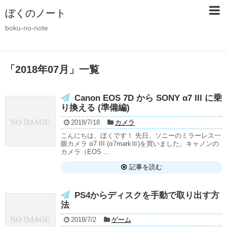
ぼくのノート
boku-no-note
「
2018年07月
」
一覧
Canon EOS 7D から SONY α7 III に乗
り換える (準備編)
2018/7/18
カメラ
こんにちは、ぼくです！ 先日、ソニーのミラーレス一
眼カメラ α7 III (α7markⅢ)を買いました。キャノンの
カメラ（EOS ...
記事を読む
PS4からディスクを手動で取り出す方
法
2018/7/2
ゲーム