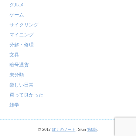
グルメ
ゲーム
サイクリング
マイニング
分解・修理
文具
暗号通貨
未分類
楽しい日常
買って良かった
雑学
© 2017
ぼくのノート
. Skin
第0版
.