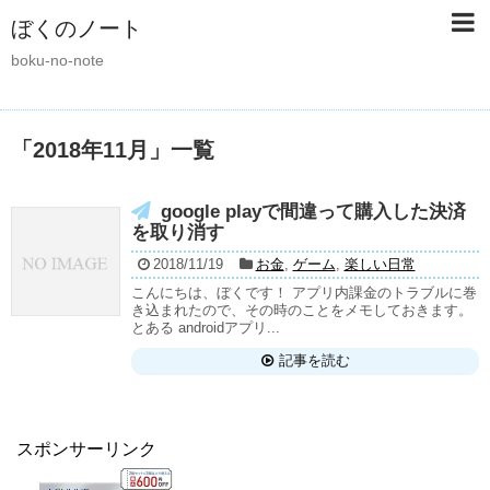
ぼくのノート
boku-no-note
「
2018年11月
」
一覧
google playで間違って購入した決済
を取り消す
2018/11/19
お金
,
ゲーム
,
楽しい日常
こんにちは、ぼくです！ アプリ内課金のトラブルに巻
き込まれたので、その時のことをメモしておきます。
とある androidアプリ...
記事を読む
スポンサーリンク