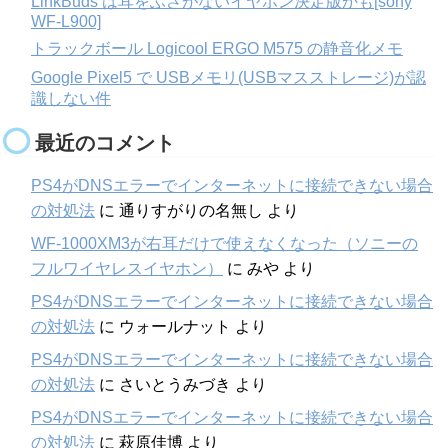
LinkBuds は耳をふさがないイヤホン決定版かも[sony
WF-L900]
トラックボール Logicool ERGO M575 の静音化メモ
Google Pixel5 で USBメモリ(USBマスストレージ)が認
識しない件
最近のコメント
PS4がDNSエラーでインターネットに接続できない場合
の対処法
に
通りすがりの名無し
より
WF-1000XM3が右耳だけで使えなくなった（ソニーの
フルワイヤレスイヤホン）
に
みや
より
PS4がDNSエラーでインターネットに接続できない場合
の対処法
に
ウォールナット
より
PS4がDNSエラーでインターネットに接続できない場合
の対処法
に
さいとうみづき
より
PS4がDNSエラーでインターネットに接続できない場合
の対処法
に
萩原佳博
より