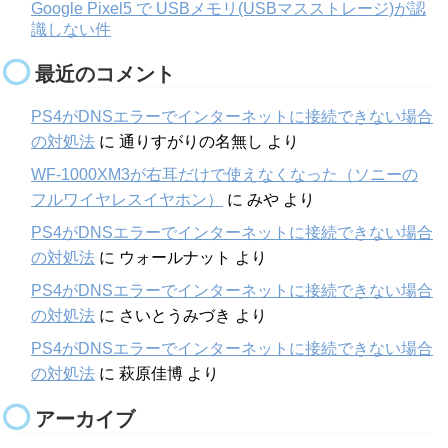
Google Pixel5 で USBメモリ(USBマスストレージ)が認
識しない件
最近のコメント
PS4がDNSエラーでインターネットに接続できない場合
の対処法
に
通りすがりの名無し
より
WF-1000XM3が右耳だけで使えなくなった（ソニーの
フルワイヤレスイヤホン）
に
みや
より
PS4がDNSエラーでインターネットに接続できない場合
の対処法
に
ウォールナット
より
PS4がDNSエラーでインターネットに接続できない場合
の対処法
に
さいとうみづき
より
PS4がDNSエラーでインターネットに接続できない場合
の対処法
に
萩原佳博
より
アーカイブ