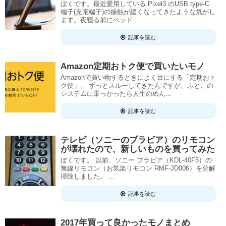
ぼくです。最近愛用している Pixel3 のUSB type-C
端子(充電端子)の接触が緩くなってきたような気がし
ます。夜寝る前にベッド...
記事を読む
Amazon定期おトク便で買いたいモノ
Amazonで買い物するときによく目にする「定期おト
ク便」。 ずっとスルーしてきたんですが、ふとこの
システムに乗っかったら人生のめん...
記事を読む
テレビ（ソニーのブラビア）のリモコン
が壊れたので、新しいものを買ってみた
ぼくです。 以前、ソニー ブラビア（KDL-40F5）の
無線リモコン（お気楽リモコン RMF-JD006）を分解
掃除しました。 ...
記事を読む
2017年買って良かったモノまとめ