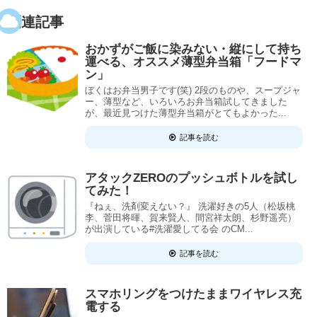
関連記事
おかずがご飯に染みない・縦にして持ち
運べる、オススメ薄型弁当箱「フードマ
ン」
ぼくはお弁当男子です(笑) 2段のものや、スープジャ
ー、薄型など、いろいろお弁当箱試してきました
が、最近見つけた薄型弁当箱がとてもよかった...
記事を読む
アタックZEROのプッシュボトルを試し
てみた！
『ねぇ、洗剤変えない？』 洗濯好きの5人（松坂桃
李、菅田将暉、賀来賢人、間宮祥太朗、杉野遥亮）
が出演している#洗濯愛してる会 のCM...
記事を読む
スマホリングをつけたままワイヤレス充
電する