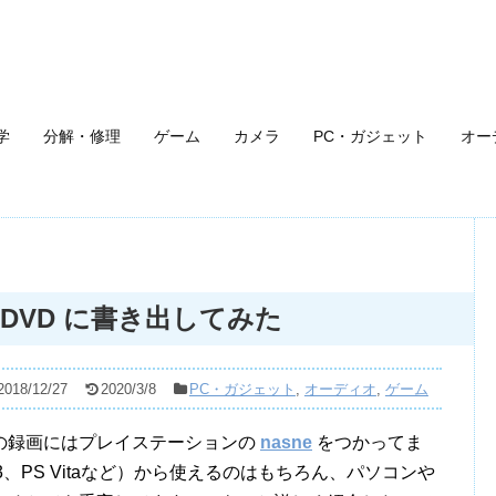
学
分解・修理
ゲーム
カメラ
PC・ガジェット
オー
D/DVD に書き出してみた
2018/12/27
2020/3/8
PC・ガジェット
,
オーディオ
,
ゲーム
の録画にはプレイステーションの
nasne
をつかってま
、PS Vitaなど）から使えるのはもちろん、パソコンや