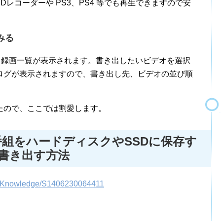
古いBDレコーダーや PS3、PS4 等でも再生できますので安
てみる
すると録画一覧が表示されます。書き出したいビデオを選択
ログが表示されますので、書き出し先、ビデオの並び順
たので、ここでは割愛します。
画した番組をハードディスクやSSDに保存す
に書き出す方法
es/K_Knowledge/S1406230064411