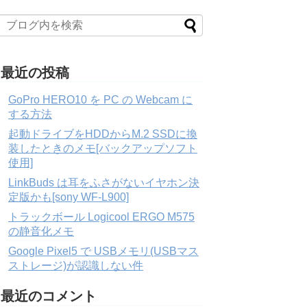
最近の投稿
GoPro HERO10 を PC の Webcam に
する方法
起動ドライブをHDDからM.2 SSDに換
装したときのメモ[バックアップソフト
使用]
LinkBuds は耳をふさがないイヤホン決
定版かも[sony WF-L900]
トラックボール Logicool ERGO M575
の静音化メモ
Google Pixel5 で USBメモリ(USBマス
ストレージ)が認識しない件
最近のコメント