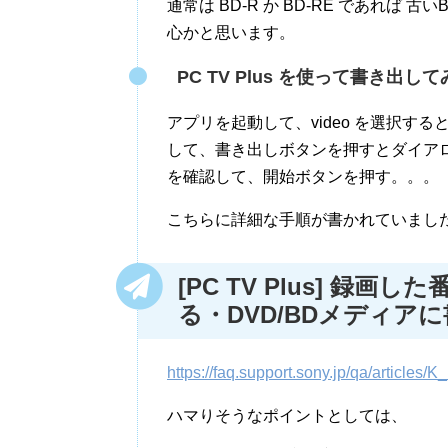
通常は BD-R か BD-RE であれば 
心かと思います。
PC TV Plus を使って書き出し
アプリを起動して、video を選択
して、書き出しボタンを押すとダイア
を確認して、開始ボタンを押す。。。
こちらに詳細な手順が書かれていまし
[PC TV Plus] 録
る・DVD/BDメディア
https://faq.support.sony.jp/qa/articl
ハマりそうなポイントとしては、