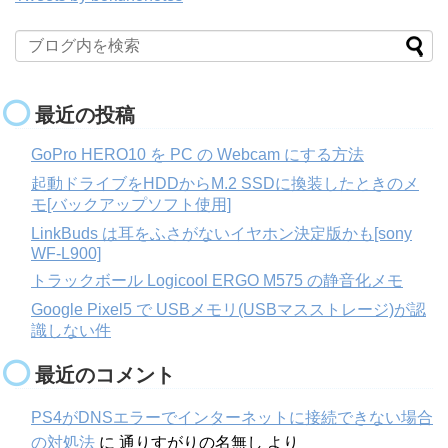
最近の投稿
GoPro HERO10 を PC の Webcam にする方法
起動ドライブをHDDからM.2 SSDに換装したときのメ
モ[バックアップソフト使用]
LinkBuds は耳をふさがないイヤホン決定版かも[sony
WF-L900]
トラックボール Logicool ERGO M575 の静音化メモ
Google Pixel5 で USBメモリ(USBマスストレージ)が認
識しない件
最近のコメント
PS4がDNSエラーでインターネットに接続できない場合
の対処法
に
通りすがりの名無し
より