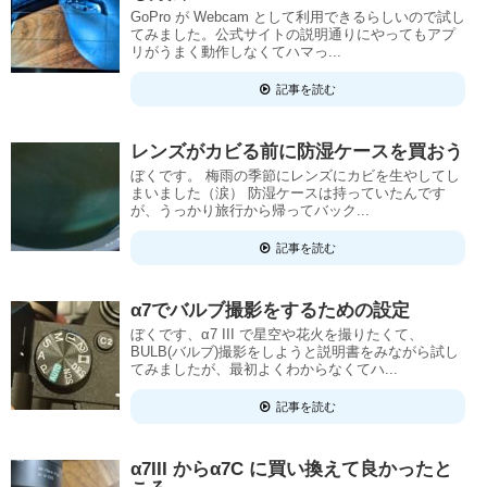
GoPro が Webcam として利用できるらしいので試し
てみました。公式サイトの説明通りにやってもアプ
リがうまく動作しなくてハマっ...
記事を読む
レンズがカビる前に防湿ケースを買おう
ぼくです。 梅雨の季節にレンズにカビを生やしてし
まいました（涙） 防湿ケースは持っていたんです
が、うっかり旅行から帰ってバック...
記事を読む
α7でバルブ撮影をするための設定
ぼくです、α7 III で星空や花火を撮りたくて、
BULB(バルブ)撮影をしようと説明書をみながら試し
てみましたが、最初よくわからなくてハ...
記事を読む
α7III からα7C に買い換えて良かったと