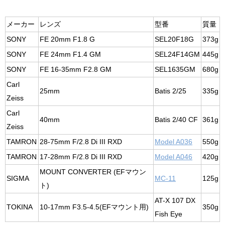
メーカー
レンズ
型番
質量
SONY
FE 20mm F1.8 G
SEL20F18G
373g
SONY
FE 24mm F1.4 GM
SEL24F14GM
445g
SONY
FE 16-35mm F2.8 GM
SEL1635GM
680g
Carl
25mm
Batis 2/25
335g
Zeiss
Carl
40mm
Batis 2/40 CF
361g
Zeiss
TAMRON
28-75mm F/2.8 Di III RXD
Model A036
550g
TAMRON
17-28mm F/2.8 Di III RXD
Model A046
420g
MOUNT CONVERTER (EFマウン
SIGMA
MC-11
125g
ト)
AT-X 107 DX
TOKINA
10-17mm F3.5-4.5(EFマウント用)
350g
Fish Eye