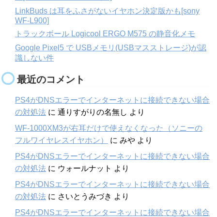
LinkBuds は耳をふさがないイヤホン決定版かも[sony
WF-L900]
トラックボール Logicool ERGO M575 の静音化メモ
Google Pixel5 で USBメモリ(USBマスストレージ)が認
識しない件
最近のコメント
PS4がDNSエラーでインターネットに接続できない場合
の対処法
に
通りすがりの名無し
より
WF-1000XM3が右耳だけで使えなくなった（ソニーの
フルワイヤレスイヤホン）
に
みや
より
PS4がDNSエラーでインターネットに接続できない場合
の対処法
に
ウォールナット
より
PS4がDNSエラーでインターネットに接続できない場合
の対処法
に
さいとうみづき
より
PS4がDNSエラーでインターネットに接続できない場合