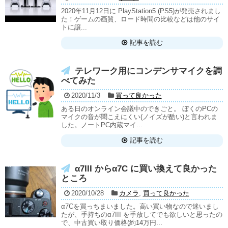
2020年11月12日に PlayStation5 (PS5)が発売されまし
た！ゲームの画質、ロード時間の比較などは他のサイ
トに譲...
記事を読む
テレワーク用にコンデンサマイクを調
べてみた
2020/11/3
買って良かった
ある日のオンライン会議中のできごと。 ぼくのPCの
マイクの音が聞こえにくい(ノイズが酷い)と言われま
した。ノートPC内蔵マイ...
記事を読む
α7III からα7C に買い換えて良かった
ところ
2020/10/28
カメラ
,
買って良かった
α7Cを買っちまいました。高い買い物なので迷いまし
たが、手持ちのα7III を手放してでも欲しいと思ったの
で、中古買い取り価格(約14万円...