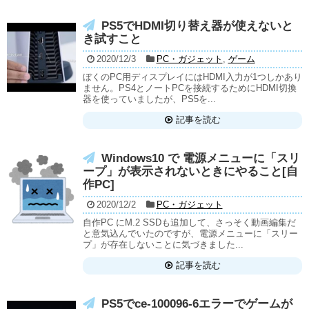
PS5でHDMI切り替え器が使えないと
き試すこと
2020/12/3
PC・ガジェット
,
ゲーム
ぼくのPC用ディスプレイにはHDMI入力が1つしかあり
ません。PS4とノートPCを接続するためにHDMI切換
器を使っていましたが、PS5を...
記事を読む
Windows10 で 電源メニューに「スリ
ープ」が表示されないときにやること[自
作PC]
2020/12/2
PC・ガジェット
自作PC にM.2 SSDも追加して、さっそく動画編集だ
と意気込んでいたのですが、電源メニューに「スリー
プ」が存在しないことに気づきました...
記事を読む
PS5でce-100096-6エラーでゲームが