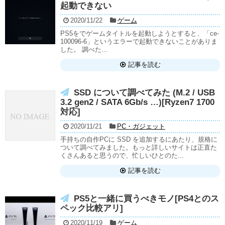
起動できない
2020/11/22
ゲーム
PS5をでゲームタイトルを起動しようとすると、「ce-
100096-6」というエラーで起動できないことがありま
した。 調べた...
記事を読む
SSD について調べてみた (M.2 / USB
3.2 gen2 / SATA 6Gb/s …)[Ryzen7 1700
対応]
2020/11/21
PC・ガジェット
手持ちの自作PCに SSD を追加するにあたり、規格に
ついて調べてみました。もっと詳しいサイトは正直た
くさんあると思うので、忙しいひとのた...
記事を読む
PS5と一緒に買うべきモノ[PS4とのス
ペック比較アリ]
2020/11/19
ゲーム