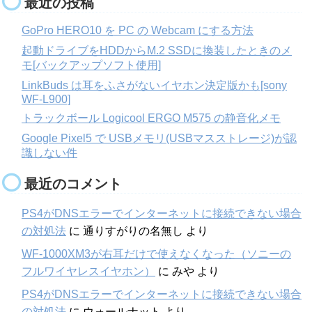
最近の投稿
GoPro HERO10 を PC の Webcam にする方法
起動ドライブをHDDからM.2 SSDに換装したときのメ
モ[バックアップソフト使用]
LinkBuds は耳をふさがないイヤホン決定版かも[sony
WF-L900]
トラックボール Logicool ERGO M575 の静音化メモ
Google Pixel5 で USBメモリ(USBマスストレージ)が認
識しない件
最近のコメント
PS4がDNSエラーでインターネットに接続できない場合
の対処法
に
通りすがりの名無し
より
WF-1000XM3が右耳だけで使えなくなった（ソニーの
フルワイヤレスイヤホン）
に
みや
より
PS4がDNSエラーでインターネットに接続できない場合
の対処法
に
ウォールナット
より