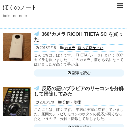
ぼくのノート
boku-no-note
360°カメラ RICOH THETA SC を買っ
た
2018/1/15
カメラ
,
買って良かった
こんにちは、ぼくです。 THETA (シータ) という 360°
カメラを買いました！ このカメラ、前から気になって
はいましたが高くて手が出...
記事を読む
反応の悪いブラビアのリモコンを分解
して掃除してみた
2018/1/8
分解・修理
こんにちは、ぼくです。 年末に実家に滞在していまし
た。居間のテレビリモコンのボタンの反応が悪くなっ
たというので、分解・掃除して治しました。 ...