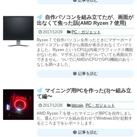
記事を読む
自作パソコンを組み立てたが、画面が
出なくて焦った話(AMD Ryzen 7 使用)
2017/12/29
PC・ガジェット
Ryzen 7 で自作パソコンを作ったときにマザーボード
のディスプレイ端子から画面が表示されなくてハマり
ました。Ryzen というCPUは内蔵グラフィックス機能
がないため、マザボ上に端子がついていても画面出力
できません。ついでにAMDのCPUでGPU機能のあり・
なしを調べました。
記事を読む
マイニング用PCを作った(3)〜組み立
て編〜
2017/12/28
bitcoin
,
PC・ガジェット
AMD Ryzen 7 を使ったマイニング用PCを自作しまし
た。選んだパーツを組み合わせてWindows10が起動す
るところまでをレポートします。
記事を読む