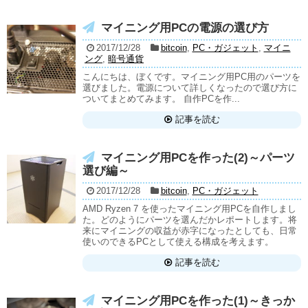
マイニング用PCの電源の選び方
2017/12/28
bitcoin
,
PC・ガジェット
,
マイニ
ング
,
暗号通貨
こんにちは、ぼくです。マイニング用PC用のパーツを
選びました。電源について詳しくなったので選び方に
ついてまとめてみます。 自作PCを作...
記事を読む
マイニング用PCを作った(2)～パーツ
選び編～
2017/12/28
bitcoin
,
PC・ガジェット
AMD Ryzen 7 を使ったマイニング用PCを自作しまし
た。どのようにパーツを選んだかレポートします。将
来にマイニングの収益が赤字になったとしても、日常
使いのできるPCとして使える構成を考えます。
記事を読む
マイニング用PCを作った(1)～きっか