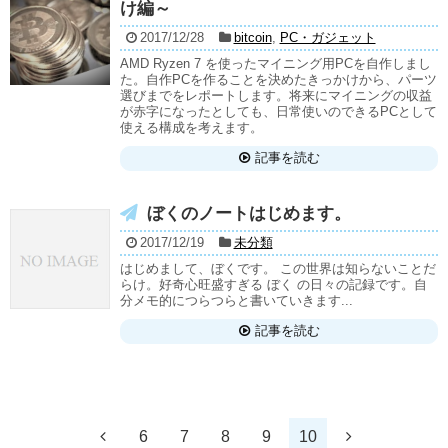
け編～
2017/12/28
bitcoin
,
PC・ガジェット
AMD Ryzen 7 を使ったマイニング用PCを自作しまし
た。自作PCを作ることを決めたきっかけから、パーツ
選びまでをレポートします。将来にマイニングの収益
が赤字になったとしても、日常使いのできるPCとして
使える構成を考えます。
記事を読む
ぼくのノートはじめます。
2017/12/19
未分類
はじめまして、ぼくです。 この世界は知らないことだ
らけ。好奇心旺盛すぎる ぼく の日々の記録です。自
分メモ的につらつらと書いていきます...
記事を読む
6
7
8
9
10