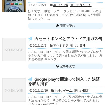
2019/1/21
楽しい日常
,
買って良かった
ぼくです。 以前、ソニー ブラビア（KDL-40F5）の無
線リモコン（お気楽リモコン RMF-JD006）を分解掃
除しました。 ...
記事を読む
カセットボンベとアウトドア用ガス缶
2018/12/3
アウトドア
,
楽しい日常
こんにちは！ぼくです。 今回は調理やキャンプに使う
小さいガス缶について調べましたのでメモします。 ガ
ス缶の種類 キャンプ...
記事を読む
google playで間違って購入した決済
を取り消す
2018/11/19
お金
,
ゲーム
,
楽しい日常
こんにちは、ぼくです！ アプリ内課金のトラブルに巻
き込まれたので、その時のことをメモしておきます。
とある androidアプリ...