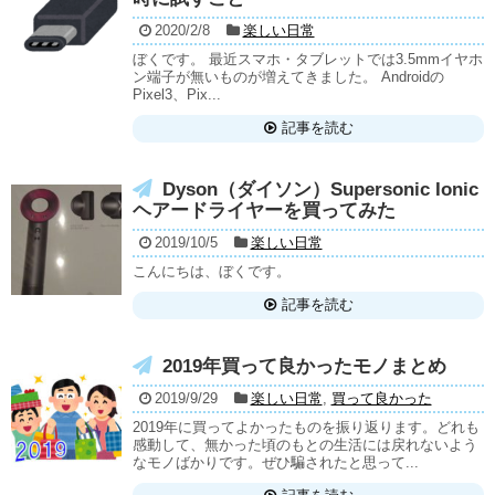
2020/2/8
楽しい日常
ぼくです。 最近スマホ・タブレットでは3.5mmイヤホ
ン端子が無いものが増えてきました。 Androidの
Pixel3、Pix...
記事を読む
Dyson（ダイソン）Supersonic Ionic
ヘアードライヤーを買ってみた
2019/10/5
楽しい日常
こんにちは、ぼくです。
記事を読む
2019年買って良かったモノまとめ
2019/9/29
楽しい日常
,
買って良かった
2019年に買ってよかったものを振り返ります。どれも
感動して、無かった頃のもとの生活には戻れないよう
なモノばかりです。ぜひ騙されたと思って...