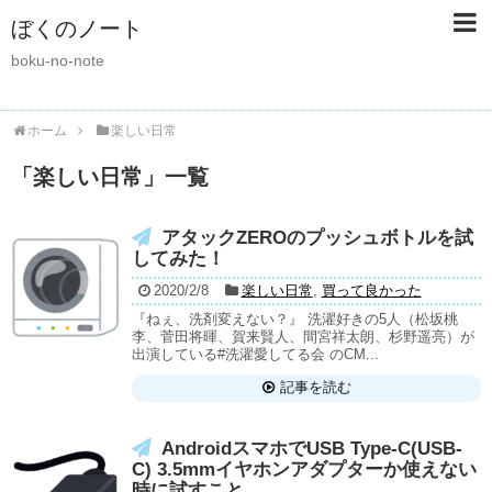
ぼくのノート
boku-no-note
ホーム
楽しい日常
「
楽しい日常
」
一覧
アタックZEROのプッシュボトルを試
してみた！
2020/2/8
楽しい日常
,
買って良かった
『ねぇ、洗剤変えない？』 洗濯好きの5人（松坂桃
李、菅田将暉、賀来賢人、間宮祥太朗、杉野遥亮）が
出演している#洗濯愛してる会 のCM...
記事を読む
AndroidスマホでUSB Type-C(USB-
C) 3.5mmイヤホンアダプターか使えない
時に試すこと