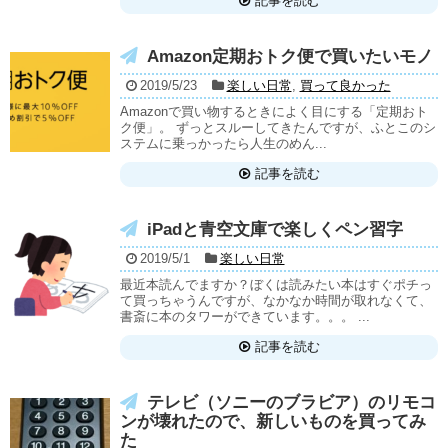
記事を読む
Amazon定期おトク便で買いたいモノ
2019/5/23
楽しい日常
,
買って良かった
Amazonで買い物するときによく目にする「定期おト
ク便」。 ずっとスルーしてきたんですが、ふとこのシ
ステムに乗っかったら人生のめん...
記事を読む
iPadと青空文庫で楽しくペン習字
2019/5/1
楽しい日常
最近本読んでますか？ぼくは読みたい本はすぐポチっ
て買っちゃうんですが、なかなか時間が取れなくて、
書斎に本のタワーができています。。。 ...
記事を読む
テレビ（ソニーのブラビア）のリモコ
ンが壊れたので、新しいものを買ってみ
た