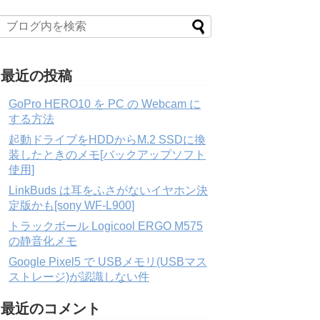
最近の投稿
GoPro HERO10 を PC の Webcam に
する方法
起動ドライブをHDDからM.2 SSDに換
装したときのメモ[バックアップソフト
使用]
LinkBuds は耳をふさがないイヤホン決
定版かも[sony WF-L900]
トラックボール Logicool ERGO M575
の静音化メモ
Google Pixel5 で USBメモリ(USBマス
ストレージ)が認識しない件
最近のコメント