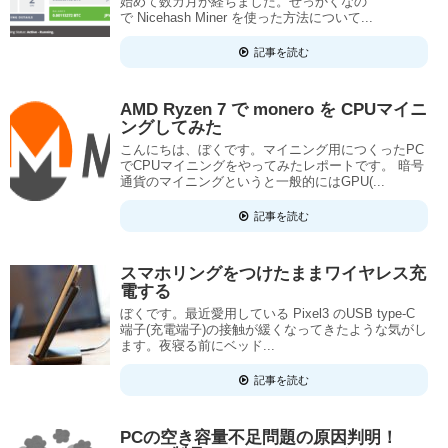
始めて数カ月が経ちました。せっかくなの
で Nicehash Miner を使った方法について...
記事を読む
AMD Ryzen 7 で monero を CPUマイニ
ングしてみた
こんにちは、ぼくです。マイニング用につくったPC
でCPUマイニングをやってみたレポートです。 暗号
通貨のマイニングというと一般的にはGPU(...
記事を読む
スマホリングをつけたままワイヤレス充
電する
ぼくです。最近愛用している Pixel3 のUSB type-C
端子(充電端子)の接触が緩くなってきたような気がし
ます。夜寝る前にベッド...
記事を読む
PCの空き容量不足問題の原因判明！