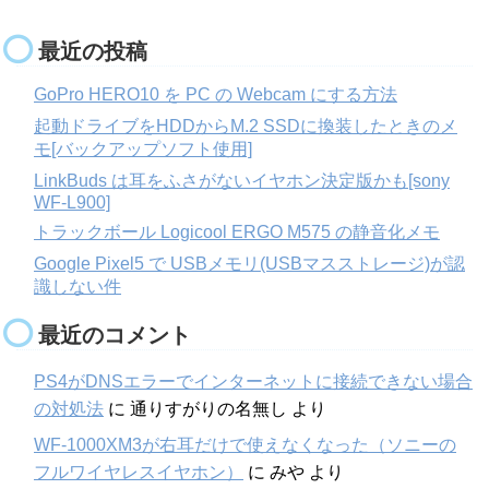
最近の投稿
GoPro HERO10 を PC の Webcam にする方法
起動ドライブをHDDからM.2 SSDに換装したときのメ
モ[バックアップソフト使用]
LinkBuds は耳をふさがないイヤホン決定版かも[sony
WF-L900]
トラックボール Logicool ERGO M575 の静音化メモ
Google Pixel5 で USBメモリ(USBマスストレージ)が認
識しない件
最近のコメント
PS4がDNSエラーでインターネットに接続できない場合
の対処法
に
通りすがりの名無し
より
WF-1000XM3が右耳だけで使えなくなった（ソニーの
フルワイヤレスイヤホン）
に
みや
より