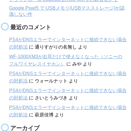
Google Pixel5 で USBメモリ(USBマスストレージ)が認
識しない件
最近のコメント
PS4がDNSエラーでインターネットに接続できない場合
の対処法
に
通りすがりの名無し
より
WF-1000XM3が右耳だけで使えなくなった（ソニーの
フルワイヤレスイヤホン）
に
みや
より
PS4がDNSエラーでインターネットに接続できない場合
の対処法
に
ウォールナット
より
PS4がDNSエラーでインターネットに接続できない場合
の対処法
に
さいとうみづき
より
PS4がDNSエラーでインターネットに接続できない場合
の対処法
に
萩原佳博
より
アーカイブ