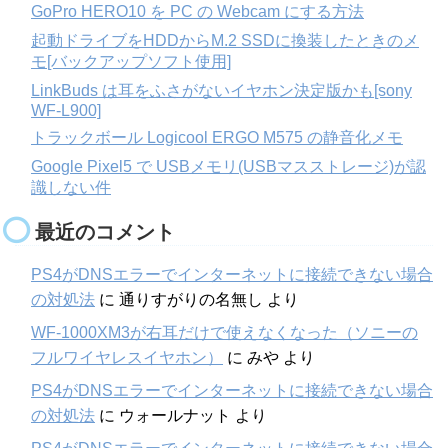
GoPro HERO10 を PC の Webcam にする方法
起動ドライブをHDDからM.2 SSDに換装したときのメ
モ[バックアップソフト使用]
LinkBuds は耳をふさがないイヤホン決定版かも[sony
WF-L900]
トラックボール Logicool ERGO M575 の静音化メモ
Google Pixel5 で USBメモリ(USBマスストレージ)が認
識しない件
最近のコメント
PS4がDNSエラーでインターネットに接続できない場合
の対処法
に
通りすがりの名無し
より
WF-1000XM3が右耳だけで使えなくなった（ソニーの
フルワイヤレスイヤホン）
に
みや
より
PS4がDNSエラーでインターネットに接続できない場合
の対処法
に
ウォールナット
より