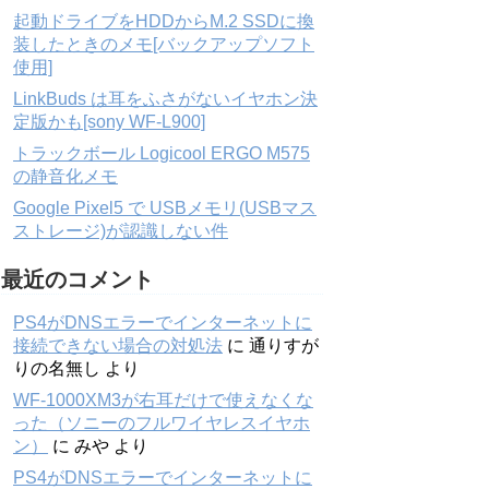
起動ドライブをHDDからM.2 SSDに換
装したときのメモ[バックアップソフト
使用]
LinkBuds は耳をふさがないイヤホン決
定版かも[sony WF-L900]
トラックボール Logicool ERGO M575
の静音化メモ
Google Pixel5 で USBメモリ(USBマス
ストレージ)が認識しない件
最近のコメント
PS4がDNSエラーでインターネットに
接続できない場合の対処法
に
通りすが
りの名無し
より
WF-1000XM3が右耳だけで使えなくな
った（ソニーのフルワイヤレスイヤホ
ン）
に
みや
より
PS4がDNSエラーでインターネットに