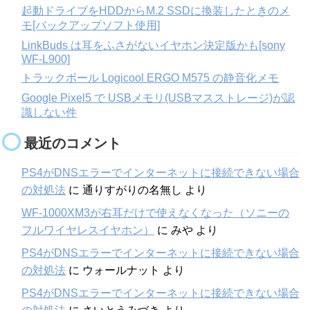
起動ドライブをHDDからM.2 SSDに換装したときのメ
モ[バックアップソフト使用]
LinkBuds は耳をふさがないイヤホン決定版かも[sony
WF-L900]
トラックボール Logicool ERGO M575 の静音化メモ
Google Pixel5 で USBメモリ(USBマスストレージ)が認
識しない件
最近のコメント
PS4がDNSエラーでインターネットに接続できない場合
の対処法
に
通りすがりの名無し
より
WF-1000XM3が右耳だけで使えなくなった（ソニーの
フルワイヤレスイヤホン）
に
みや
より
PS4がDNSエラーでインターネットに接続できない場合
の対処法
に
ウォールナット
より
PS4がDNSエラーでインターネットに接続できない場合