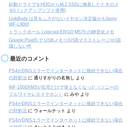
起動ドライブをHDDからM.2 SSDに換装したときのメ
モ[バックアップソフト使用]
LinkBuds は耳をふさがないイヤホン決定版かも[sony
WF-L900]
トラックボール Logicool ERGO M575 の静音化メモ
Google Pixel5 で USBメモリ(USBマスストレージ)が認
識しない件
最近のコメント
PS4がDNSエラーでインターネットに接続できない場合
の対処法
に
通りすがりの名無し
より
WF-1000XM3が右耳だけで使えなくなった（ソニーの
フルワイヤレスイヤホン）
に
みや
より
PS4がDNSエラーでインターネットに接続できない場合
の対処法
に
ウォールナット
より
PS4がDNSエラーでインターネットに接続できない場合