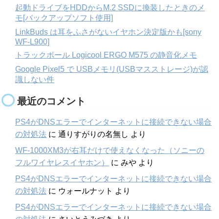
起動ドライブをHDDからM.2 SSDに換装したときのメ
モ[バックアップソフト使用]
LinkBuds は耳をふさがないイヤホン決定版かも[sony
WF-L900]
トラックボール Logicool ERGO M575 の静音化メモ
Google Pixel5 で USBメモリ(USBマスストレージ)が認
識しない件
最近のコメント
PS4がDNSエラーでインターネットに接続できない場合
の対処法
に
通りすがりの名無し
より
WF-1000XM3が右耳だけで使えなくなった（ソニーの
フルワイヤレスイヤホン）
に
みや
より
PS4がDNSエラーでインターネットに接続できない場合
の対処法
に
ウォールナット
より
PS4がDNSエラーでインターネットに接続できない場合