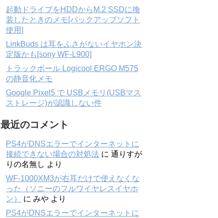
起動ドライブをHDDからM.2 SSDに換
装したときのメモ[バックアップソフト
使用]
LinkBuds は耳をふさがないイヤホン決
定版かも[sony WF-L900]
トラックボール Logicool ERGO M575
の静音化メモ
Google Pixel5 で USBメモリ(USBマス
ストレージ)が認識しない件
最近のコメント
PS4がDNSエラーでインターネットに
接続できない場合の対処法
に
通りすが
りの名無し
より
WF-1000XM3が右耳だけで使えなくな
った（ソニーのフルワイヤレスイヤホ
ン）
に
みや
より
PS4がDNSエラーでインターネットに