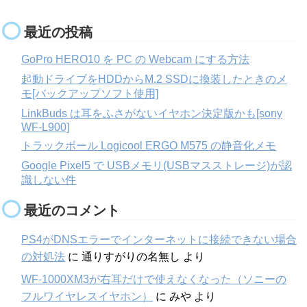
最近の投稿
GoPro HERO10 を PC の Webcam にする方法
起動ドライブをHDDからM.2 SSDに換装したときのメ
モ[バックアップソフト使用]
LinkBuds は耳をふさがないイヤホン決定版かも[sony
WF-L900]
トラックボール Logicool ERGO M575 の静音化メモ
Google Pixel5 で USBメモリ(USBマスストレージ)が認
識しない件
最近のコメント
PS4がDNSエラーでインターネットに接続できない場合
の対処法
に
通りすがりの名無し
より
WF-1000XM3が右耳だけで使えなくなった（ソニーの
フルワイヤレスイヤホン）
に
みや
より