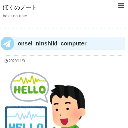
ぼくのノート
boku-no-note
onsei_ninshiki_computer
2020/11/3