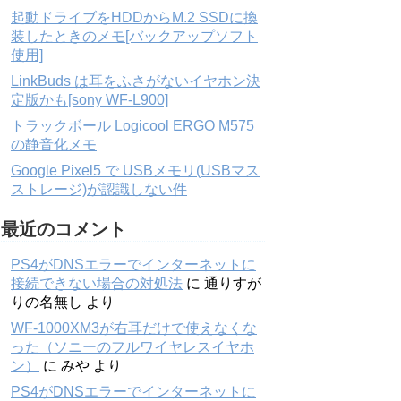
起動ドライブをHDDからM.2 SSDに換
装したときのメモ[バックアップソフト
使用]
LinkBuds は耳をふさがないイヤホン決
定版かも[sony WF-L900]
トラックボール Logicool ERGO M575
の静音化メモ
Google Pixel5 で USBメモリ(USBマス
ストレージ)が認識しない件
最近のコメント
PS4がDNSエラーでインターネットに
接続できない場合の対処法
に
通りすが
りの名無し
より
WF-1000XM3が右耳だけで使えなくな
った（ソニーのフルワイヤレスイヤホ
ン）
に
みや
より
PS4がDNSエラーでインターネットに