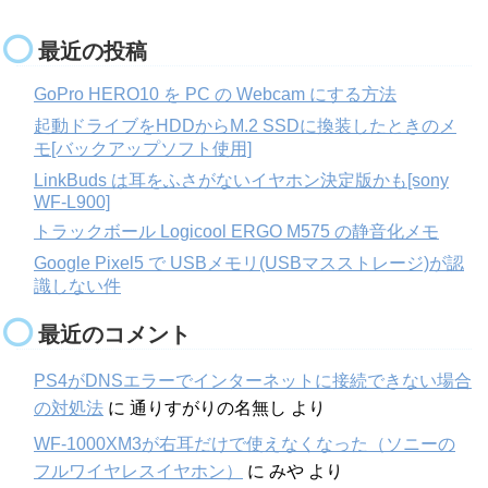
最近の投稿
GoPro HERO10 を PC の Webcam にする方法
起動ドライブをHDDからM.2 SSDに換装したときのメ
モ[バックアップソフト使用]
LinkBuds は耳をふさがないイヤホン決定版かも[sony
WF-L900]
トラックボール Logicool ERGO M575 の静音化メモ
Google Pixel5 で USBメモリ(USBマスストレージ)が認
識しない件
最近のコメント
PS4がDNSエラーでインターネットに接続できない場合
の対処法
に
通りすがりの名無し
より
WF-1000XM3が右耳だけで使えなくなった（ソニーの
フルワイヤレスイヤホン）
に
みや
より