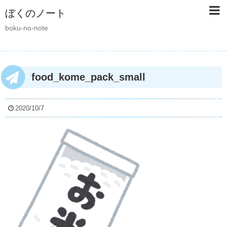
ぼくのノート
boku-no-note
food_kome_pack_small
2020/10/7