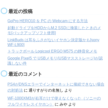
最近の投稿
GoPro HERO10 を PC の Webcam にする方法
起動ドライブをHDDからM.2 SSDに換装したときのメ
モ[バックアップソフト使用]
LinkBuds は耳をふさがないイヤホン決定版かも[sony
WF-L900]
トラックボール Logicool ERGO M575 の静音化メモ
Google Pixel5 で USBメモリ(USBマスストレージ)が認
識しない件
最近のコメント
PS4がDNSエラーでインターネットに接続できない場合
の対処法
に
通りすがりの名無し
より
WF-1000XM3が右耳だけで使えなくなった（ソニーの
フルワイヤレスイヤホン）
に
みや
より