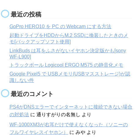
最近の投稿
GoPro HERO10 を PC の Webcam にする方法
起動ドライブをHDDからM.2 SSDに換装したときのメ
モ[バックアップソフト使用]
LinkBuds は耳をふさがないイヤホン決定版かも[sony
WF-L900]
トラックボール Logicool ERGO M575 の静音化メモ
Google Pixel5 で USBメモリ(USBマスストレージ)が認
識しない件
最近のコメント
PS4がDNSエラーでインターネットに接続できない場合
の対処法
に
通りすがりの名無し
より
WF-1000XM3が右耳だけで使えなくなった（ソニーの
フルワイヤレスイヤホン）
に
みや
より