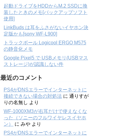
起動ドライブをHDDからM.2 SSDに換
装したときのメモ[バックアップソフト
使用]
LinkBuds は耳をふさがないイヤホン決
定版かも[sony WF-L900]
トラックボール Logicool ERGO M575
の静音化メモ
Google Pixel5 で USBメモリ(USBマス
ストレージ)が認識しない件
最近のコメント
PS4がDNSエラーでインターネットに
接続できない場合の対処法
に
通りすが
りの名無し
より
WF-1000XM3が右耳だけで使えなくな
った（ソニーのフルワイヤレスイヤホ
ン）
に
みや
より
PS4がDNSエラーでインターネットに