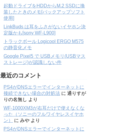
起動ドライブをHDDからM.2 SSDに換
装したときのメモ[バックアップソフト
使用]
LinkBuds は耳をふさがないイヤホン決
定版かも[sony WF-L900]
トラックボール Logicool ERGO M575
の静音化メモ
Google Pixel5 で USBメモリ(USBマス
ストレージ)が認識しない件
最近のコメント
PS4がDNSエラーでインターネットに
接続できない場合の対処法
に
通りすが
りの名無し
より
WF-1000XM3が右耳だけで使えなくな
った（ソニーのフルワイヤレスイヤホ
ン）
に
みや
より
PS4がDNSエラーでインターネットに