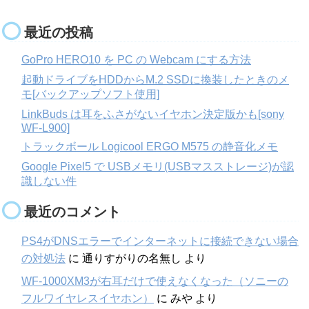
最近の投稿
GoPro HERO10 を PC の Webcam にする方法
起動ドライブをHDDからM.2 SSDに換装したときのメ
モ[バックアップソフト使用]
LinkBuds は耳をふさがないイヤホン決定版かも[sony
WF-L900]
トラックボール Logicool ERGO M575 の静音化メモ
Google Pixel5 で USBメモリ(USBマスストレージ)が認
識しない件
最近のコメント
PS4がDNSエラーでインターネットに接続できない場合
の対処法
に
通りすがりの名無し
より
WF-1000XM3が右耳だけで使えなくなった（ソニーの
フルワイヤレスイヤホン）
に
みや
より