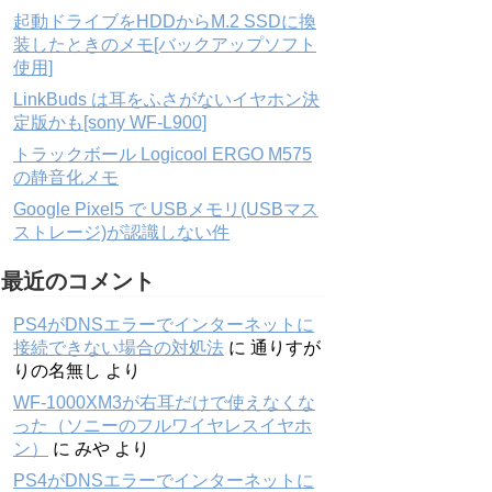
起動ドライブをHDDからM.2 SSDに換
装したときのメモ[バックアップソフト
使用]
LinkBuds は耳をふさがないイヤホン決
定版かも[sony WF-L900]
トラックボール Logicool ERGO M575
の静音化メモ
Google Pixel5 で USBメモリ(USBマス
ストレージ)が認識しない件
最近のコメント
PS4がDNSエラーでインターネットに
接続できない場合の対処法
に
通りすが
りの名無し
より
WF-1000XM3が右耳だけで使えなくな
った（ソニーのフルワイヤレスイヤホ
ン）
に
みや
より
PS4がDNSエラーでインターネットに