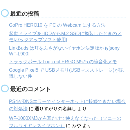
最近の投稿
GoPro HERO10 を PC の Webcam にする方法
起動ドライブをHDDからM.2 SSDに換装したときのメ
モ[バックアップソフト使用]
LinkBuds は耳をふさがないイヤホン決定版かも[sony
WF-L900]
トラックボール Logicool ERGO M575 の静音化メモ
Google Pixel5 で USBメモリ(USBマスストレージ)が認
識しない件
最近のコメント
PS4がDNSエラーでインターネットに接続できない場合
の対処法
に
通りすがりの名無し
より
WF-1000XM3が右耳だけで使えなくなった（ソニーの
フルワイヤレスイヤホン）
に
みや
より