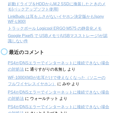
起動ドライブをHDDからM.2 SSDに換装したときのメ
モ[バックアップソフト使用]
LinkBuds は耳をふさがないイヤホン決定版かも[sony
WF-L900]
トラックボール Logicool ERGO M575 の静音化メモ
Google Pixel5 で USBメモリ(USBマスストレージ)が認
識しない件
最近のコメント
PS4がDNSエラーでインターネットに接続できない場合
の対処法
に
通りすがりの名無し
より
WF-1000XM3が右耳だけで使えなくなった（ソニーの
フルワイヤレスイヤホン）
に
みや
より
PS4がDNSエラーでインターネットに接続できない場合
の対処法
に
ウォールナット
より
PS4がDNSエラーでインターネットに接続できない場合