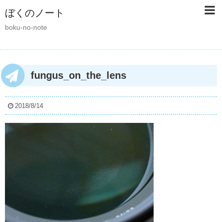
ぼくのノート
boku-no-note
fungus_on_the_lens
2018/8/14