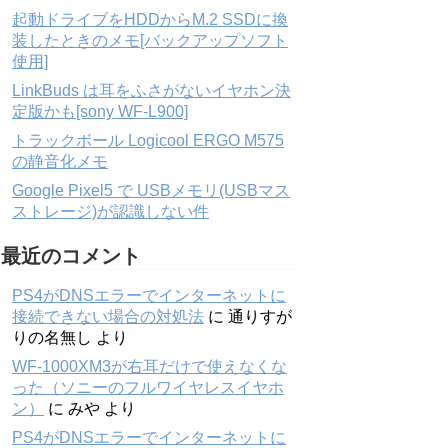
起動ドライブをHDDからM.2 SSDに換
装したときのメモ[バックアップソフト
使用]
LinkBuds は耳をふさがないイヤホン決
定版かも[sony WF-L900]
トラックボール Logicool ERGO M575
の静音化メモ
Google Pixel5 で USBメモリ(USBマス
ストレージ)が認識しない件
最近のコメント
PS4がDNSエラーでインターネットに
接続できない場合の対処法
に
通りすが
りの名無し
より
WF-1000XM3が右耳だけで使えなくな
った（ソニーのフルワイヤレスイヤホ
ン）
に
みや
より
PS4がDNSエラーでインターネットに