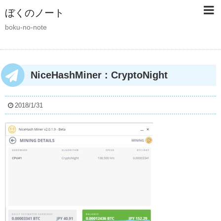
ぼくのノート
boku-no-note
NiceHashMiner : CryptoNight
2018/1/31