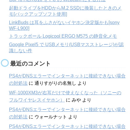
起動ドライブをHDDからM.2 SSDに換装したときのメ
モ[バックアップソフト使用]
LinkBuds は耳をふさがないイヤホン決定版かも[sony
WF-L900]
トラックボール Logicool ERGO M575 の静音化メモ
Google Pixel5 で USBメモリ(USBマスストレージ)が認
識しない件
最近のコメント
PS4がDNSエラーでインターネットに接続できない場合
の対処法
に
通りすがりの名無し
より
WF-1000XM3が右耳だけで使えなくなった（ソニーの
フルワイヤレスイヤホン）
に
みや
より
PS4がDNSエラーでインターネットに接続できない場合
の対処法
に
ウォールナット
より
PS4がDNSエラーでインターネットに接続できない場合