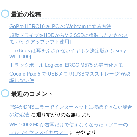
最近の投稿
GoPro HERO10 を PC の Webcam にする方法
起動ドライブをHDDからM.2 SSDに換装したときのメ
モ[バックアップソフト使用]
LinkBuds は耳をふさがないイヤホン決定版かも[sony
WF-L900]
トラックボール Logicool ERGO M575 の静音化メモ
Google Pixel5 で USBメモリ(USBマスストレージ)が認
識しない件
最近のコメント
PS4がDNSエラーでインターネットに接続できない場合
の対処法
に
通りすがりの名無し
より
WF-1000XM3が右耳だけで使えなくなった（ソニーの
フルワイヤレスイヤホン）
に
みや
より