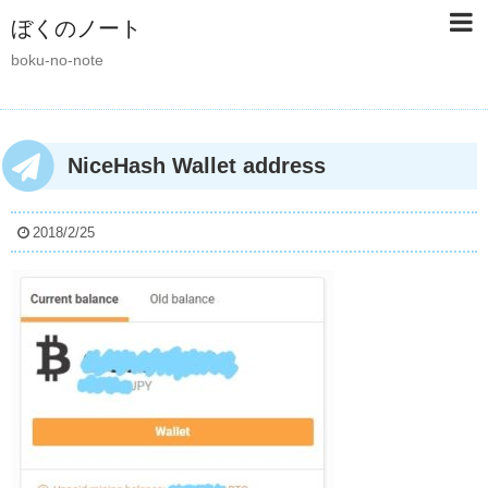
ぼくのノート
boku-no-note
NiceHash Wallet address
2018/2/25