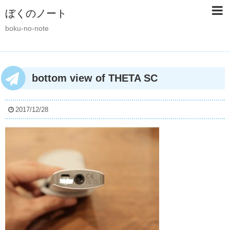
ぼくのノート
boku-no-note
bottom view of THETA SC
2017/12/28