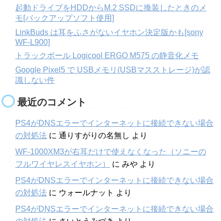
起動ドライブをHDDからM.2 SSDに換装したときのメ
モ[バックアップソフト使用]
LinkBuds は耳をふさがないイヤホン決定版かも[sony
WF-L900]
トラックボール Logicool ERGO M575 の静音化メモ
Google Pixel5 で USBメモリ(USBマスストレージ)が認
識しない件
最近のコメント
PS4がDNSエラーでインターネットに接続できない場合
の対処法
に
通りすがりの名無し
より
WF-1000XM3が右耳だけで使えなくなった（ソニーの
フルワイヤレスイヤホン）
に
みや
より
PS4がDNSエラーでインターネットに接続できない場合
の対処法
に
ウォールナット
より
PS4がDNSエラーでインターネットに接続できない場合