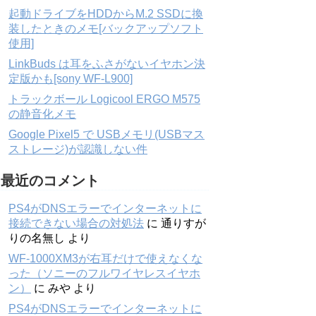
起動ドライブをHDDからM.2 SSDに換
装したときのメモ[バックアップソフト
使用]
LinkBuds は耳をふさがないイヤホン決
定版かも[sony WF-L900]
トラックボール Logicool ERGO M575
の静音化メモ
Google Pixel5 で USBメモリ(USBマス
ストレージ)が認識しない件
最近のコメント
PS4がDNSエラーでインターネットに
接続できない場合の対処法
に
通りすが
りの名無し
より
WF-1000XM3が右耳だけで使えなくな
った（ソニーのフルワイヤレスイヤホ
ン）
に
みや
より
PS4がDNSエラーでインターネットに