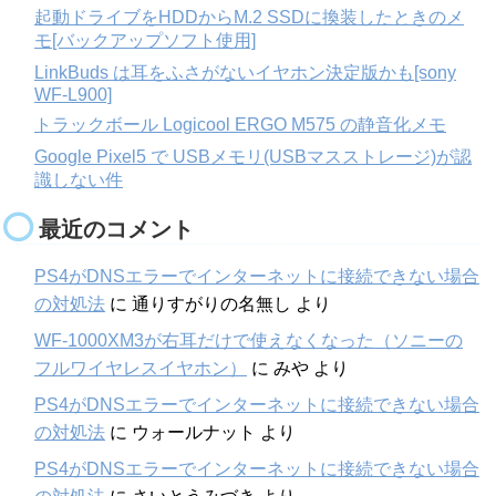
起動ドライブをHDDからM.2 SSDに換装したときのメ
モ[バックアップソフト使用]
LinkBuds は耳をふさがないイヤホン決定版かも[sony
WF-L900]
トラックボール Logicool ERGO M575 の静音化メモ
Google Pixel5 で USBメモリ(USBマスストレージ)が認
識しない件
最近のコメント
PS4がDNSエラーでインターネットに接続できない場合
の対処法
に
通りすがりの名無し
より
WF-1000XM3が右耳だけで使えなくなった（ソニーの
フルワイヤレスイヤホン）
に
みや
より
PS4がDNSエラーでインターネットに接続できない場合
の対処法
に
ウォールナット
より
PS4がDNSエラーでインターネットに接続できない場合