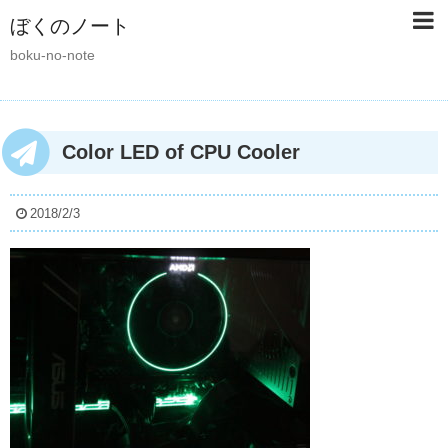
ぼくのノート
boku-no-note
Color LED of CPU Cooler
2018/2/3