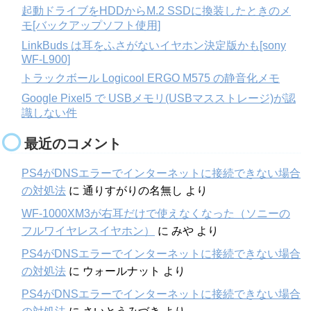
起動ドライブをHDDからM.2 SSDに換装したときのメ
モ[バックアップソフト使用]
LinkBuds は耳をふさがないイヤホン決定版かも[sony
WF-L900]
トラックボール Logicool ERGO M575 の静音化メモ
Google Pixel5 で USBメモリ(USBマスストレージ)が認
識しない件
最近のコメント
PS4がDNSエラーでインターネットに接続できない場合
の対処法
に
通りすがりの名無し
より
WF-1000XM3が右耳だけで使えなくなった（ソニーの
フルワイヤレスイヤホン）
に
みや
より
PS4がDNSエラーでインターネットに接続できない場合
の対処法
に
ウォールナット
より
PS4がDNSエラーでインターネットに接続できない場合