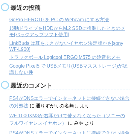
最近の投稿
GoPro HERO10 を PC の Webcam にする方法
起動ドライブをHDDからM.2 SSDに換装したときのメ
モ[バックアップソフト使用]
LinkBuds は耳をふさがないイヤホン決定版かも[sony
WF-L900]
トラックボール Logicool ERGO M575 の静音化メモ
Google Pixel5 で USBメモリ(USBマスストレージ)が認
識しない件
最近のコメント
PS4がDNSエラーでインターネットに接続できない場合
の対処法
に
通りすがりの名無し
より
WF-1000XM3が右耳だけで使えなくなった（ソニーの
フルワイヤレスイヤホン）
に
みや
より
PS4がDNSエラーでインターネットに接続できない場合