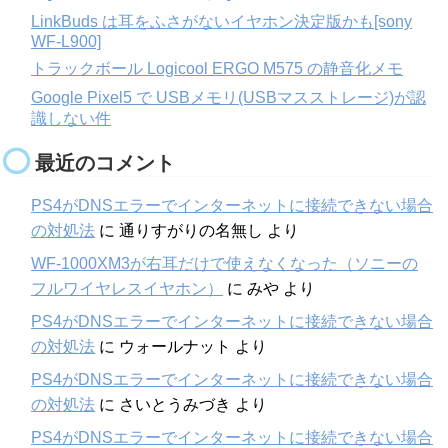
LinkBuds は耳をふさがないイヤホン決定版かも[sony
WF-L900]
トラックボール Logicool ERGO M575 の静音化メモ
Google Pixel5 で USBメモリ(USBマスストレージ)が認
識しない件
最近のコメント
PS4がDNSエラーでインターネットに接続できない場合
の対処法
に
通りすがりの名無し
より
WF-1000XM3が右耳だけで使えなくなった（ソニーの
フルワイヤレスイヤホン）
に
みや
より
PS4がDNSエラーでインターネットに接続できない場合
の対処法
に
ウォールナット
より
PS4がDNSエラーでインターネットに接続できない場合
の対処法
に
さいとうみづき
より
PS4がDNSエラーでインターネットに接続できない場合