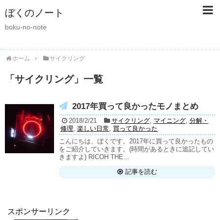
ぼくのノート
boku-no-note
ホーム
サイクリング
「
サイクリング
」
一覧
2017年買って良かったモノまとめ
2018/2/21
サイクリング
,
マイニング
,
分解・
修理
,
楽しい日常
,
買って良かった
こんにちは、ぼくです。2017年に買って良かったもの
をご紹介していきます。(時間があるときに追記してい
きますよ) RICOH THE...
記事を読む
スポンサーリンク